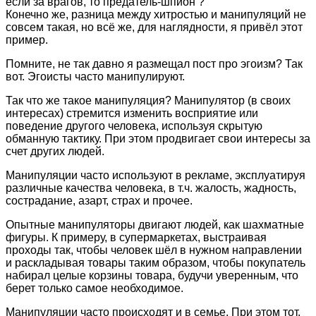
если за врагов, то предатель-шпион ?
Конечно же, разница между хитростью и манипуляций не
совсем такая, но всё же, для наглядности, я привёл этот
пример.
Помните, не так давно я размещал пост про эгоизм? Так
вот. Эгоисты часто манипулируют.
Так что же такое манипуляция? Манипулятор (в своих
интересах) стремится изменить восприятие или
поведение другого человека, используя скрытую
обманную тактику. При этом продвигает свои интересы за
счет других людей.
Манипуляции часто используют в рекламе, эксплуатируя
различные качества человека, в т.ч. жалость, жадность,
сострадание, азарт, страх и прочее.
Опытные манипуляторы двигают людей, как шахматные
фигуры. К примеру, в супермаркетах, выстраивая
проходы так, чтобы человек шёл в нужном направлении
и раскладывая товары таким образом, чтобы покупатель
набирал целые корзины товара, будучи уверенным, что
берет только самое необходимое.
Манипуляции часто происходят и в семье. При этом тот,