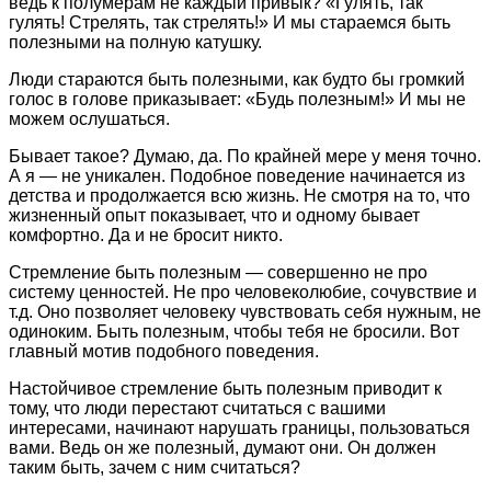
ведь к полумерам не каждый привык? «Гулять, так
гулять! Стрелять, так стрелять!» И мы стараемся быть
полезными на полную катушку.
Люди стараются быть полезными, как будто бы громкий
голос в голове приказывает: «Будь полезным!» И мы не
можем ослушаться.
Бывает такое? Думаю, да. По крайней мере у меня точно.
А я — не уникален. Подобное поведение начинается из
детства и продолжается всю жизнь. Не смотря на то, что
жизненный опыт показывает, что и одному бывает
комфортно. Да и не бросит никто.
Стремление быть полезным — совершенно не про
систему ценностей. Не про человеколюбие, сочувствие и
т.д. Оно позволяет человеку чувствовать себя нужным, не
одиноким. Быть полезным, чтобы тебя не бросили. Вот
главный мотив подобного поведения.
Настойчивое стремление быть полезным приводит к
тому, что люди перестают считаться с вашими
интересами, начинают нарушать границы, пользоваться
вами. Ведь он же полезный, думают они. Он должен
таким быть, зачем с ним считаться?